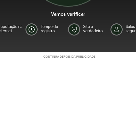
Vamos verificar
Reputação na
Tempo de
Site é
Selos
nternet
registro
verdadeiro
segur
CONTINUA DEPOIS DA PUBLICIDADE