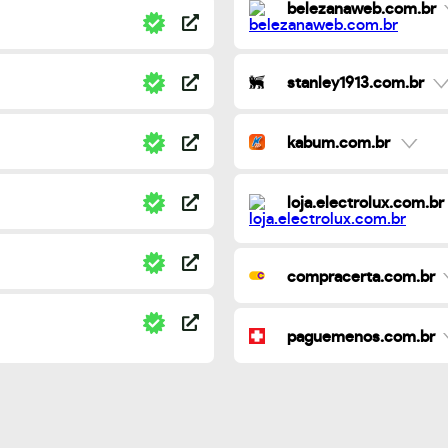
belezanaweb.com.br
stanley1913.com.br
kabum.com.br
loja.electrolux.com.br
compracerta.com.br
paguemenos.com.br