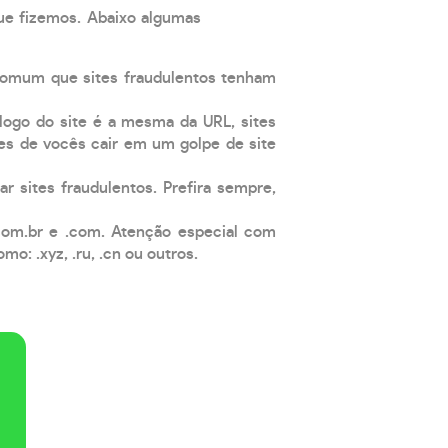
que fizemos. Abaixo algumas
comum que sites fraudulentos tenham
 logo do site é a mesma da URL, sites
es de vocês cair em um golpe de site
ar sites fraudulentos. Prefira sempre,
com.br e .com. Atenção especial com
: .xyz, .ru, .cn ou outros.