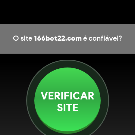
O site
166bet22.com
é confiável?
VERIFICAR
SITE