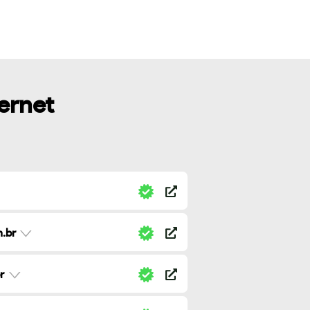
ternet
.br
r