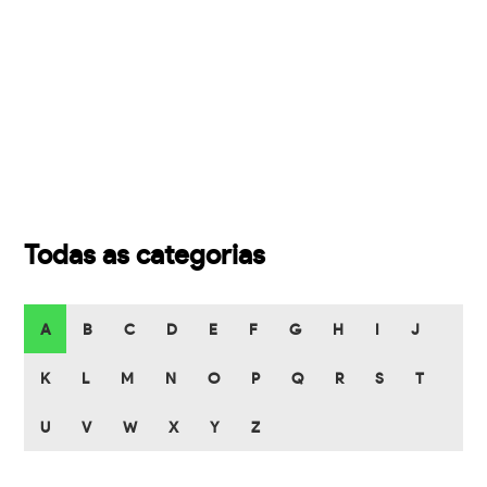
Todas as categorias
A
B
C
D
E
F
G
H
I
J
K
L
M
N
O
P
Q
R
S
T
U
V
W
X
Y
Z