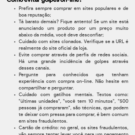
Como evitar golpes on-line?
Prefira sempre comprar em sites populares e de
boa reputação;
Tá barato demais? Fique antento! Se um site está
anunciando um produto por um preço muito
abaixo da média, você deve desconfiar;
Cuidado com sites clonados. Verifique se a URL é
realmente do site oficial da loja.
Evite comprar através de perfis de redes sociais.
Há uma grande incidência de golpes através
desses canais.
Pergunte para conhecidos que tenham
experiência com compra on-line. Não hesite em
compartilhar e perguntar.
Cuidado com gatilhos mentais. Textos como:
"últimas unidades", "você tem 10 minutos", "500
pessoas já compraram", são técnicas, que podem
te deixar com pressa para comprar, é bem comum
em sites fraudulentos.
Cartão de crédito: no geral, os sites fraudulentos,
vão sempre tentar levar você para um pagamento