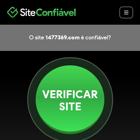
O site
1477369.com
é confiável?
VERIFICAR
SITE