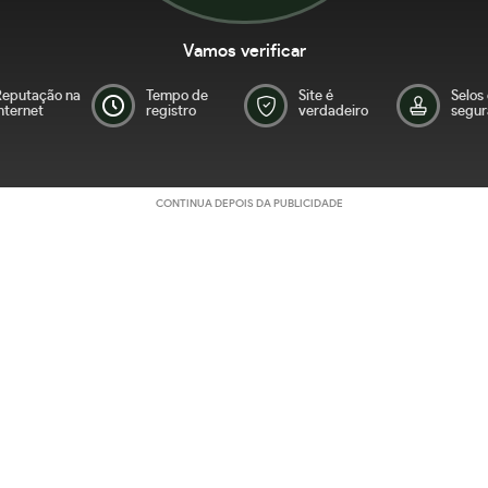
Vamos verificar
Reputação na
Tempo de
Site é
Selos
nternet
registro
verdadeiro
segur
CONTINUA DEPOIS DA PUBLICIDADE