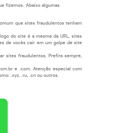
que fizemos. Abaixo algumas
comum que sites fraudulentos tenham
 logo do site é a mesma da URL, sites
es de vocês cair em um golpe de site
ar sites fraudulentos. Prefira sempre,
com.br e .com. Atenção especial com
: .xyz, .ru, .cn ou outros.