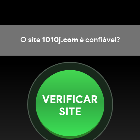
O site
1010j.com
é confiável?
VERIFICAR
SITE