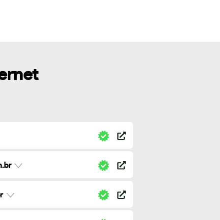
ternet
.br
r