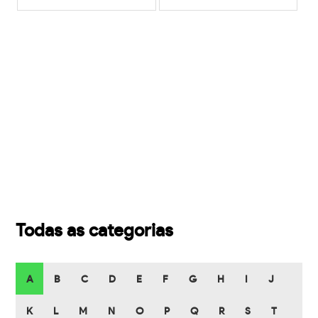
Todas as categorias
A
B
C
D
E
F
G
H
I
J
K
L
M
N
O
P
Q
R
S
T