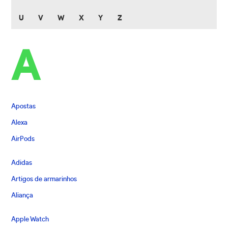
U
V
W
X
Y
Z
A
Apostas
Alexa
AirPods
Adidas
Artigos de armarinhos
Aliança
Apple Watch