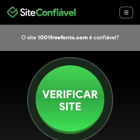
O site
1001freefonts.com
é confiável?
VERIFICAR
SITE