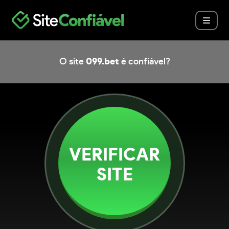
O site
099.bet
é confiável?
VERIFICAR
SITE