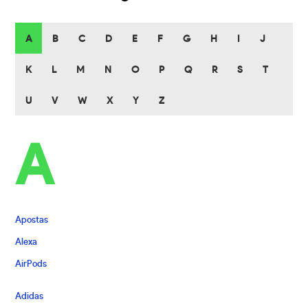
A
B
C
D
E
F
G
H
I
J
K
L
M
N
O
P
Q
R
S
T
U
V
W
X
Y
Z
A
Apostas
Alexa
AirPods
Adidas