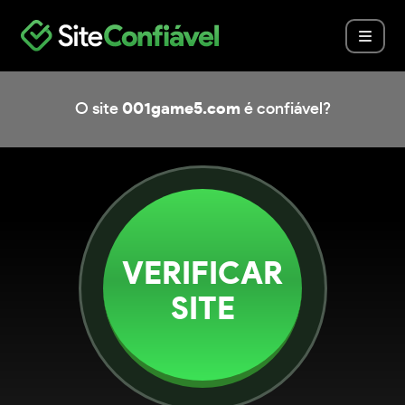
O site
001game5.com
é confiável?
VERIFICAR
SITE