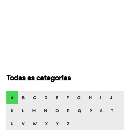
Todas as categorias
A
B
C
D
E
F
G
H
I
J
K
L
M
N
O
P
Q
R
S
T
U
V
W
X
Y
Z