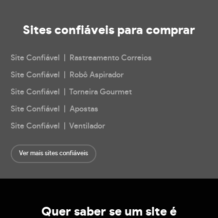
Sites confiáveis
para comprar
Site Confiável | Rastreamento Correios
Site Confiável | Robô Aspirador
Site Confiável | Torneira Gourmet
Site Confiável | Apostas
Site Confiável | Ventilador
Ver mais sites confiáveis
Quer saber se um site é