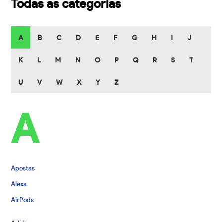
Todas as categorias
A
B
C
D
E
F
G
H
I
J
K
L
M
N
O
P
Q
R
S
T
U
V
W
X
Y
Z
A
Apostas
Alexa
AirPods