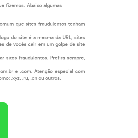
que fizemos. Abaixo algumas
comum que sites fraudulentos tenham
 logo do site é a mesma da URL, sites
es de vocês cair em um golpe de site
ar sites fraudulentos. Prefira sempre,
com.br e .com. Atenção especial com
: .xyz, .ru, .cn ou outros.