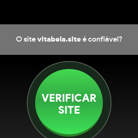
O site
vitabela.site
é confiável?
VERIFICAR
SITE