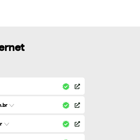
ternet
.br
r