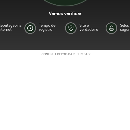
Vamos verificar
Reputação na
Tempo de
Site é
Selos
nternet
registro
verdadeiro
segur
CONTINUA DEPOIS DA PUBLICIDADE