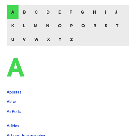
A
B
C
D
E
F
G
H
I
J
K
L
M
N
O
P
Q
R
S
T
U
V
W
X
Y
Z
A
Apostas
Alexa
AirPods
Adidas
Artigos de armarinhos