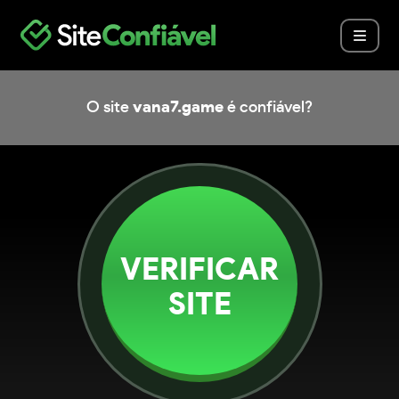
O site
vana7.game
é confiável?
VERIFICAR
SITE