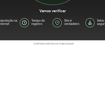
Vamos verificar
Reputação na
Tempo de
Site é
Selos
nternet
registro
verdadeiro
segur
CONTINUA DEPOIS DA PUBLICIDADE