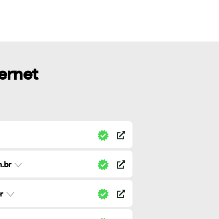
ternet
.br
r