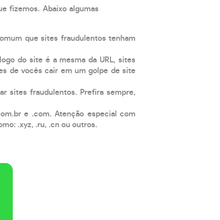
que fizemos. Abaixo algumas
comum que sites fraudulentos tenham
 logo do site é a mesma da URL, sites
es de vocês cair em um golpe de site
ar sites fraudulentos. Prefira sempre,
com.br e .com. Atenção especial com
: .xyz, .ru, .cn ou outros.