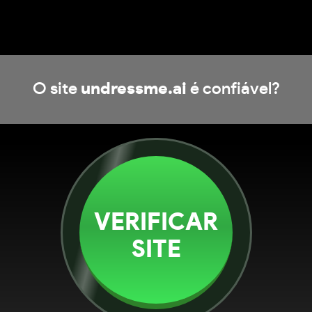
O site
undressme.ai
é confiável?
VERIFICAR
SITE