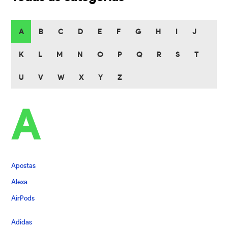
A
B
C
D
E
F
G
H
I
J
K
L
M
N
O
P
Q
R
S
T
U
V
W
X
Y
Z
A
Apostas
Alexa
AirPods
Adidas