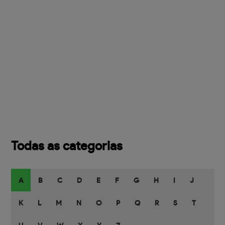
Todas as categorias
A
B
C
D
E
F
G
H
I
J
K
L
M
N
O
P
Q
R
S
T