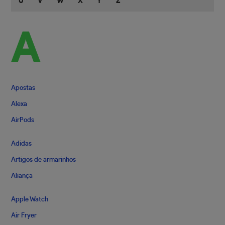
U
V
W
X
Y
Z
A
Apostas
Alexa
AirPods
Adidas
Artigos de armarinhos
Aliança
Apple Watch
Air Fryer