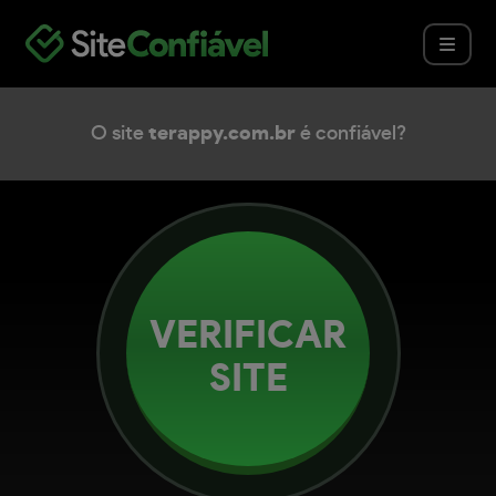
O site
terappy.com.br
é confiável?
VERIFICAR
SITE