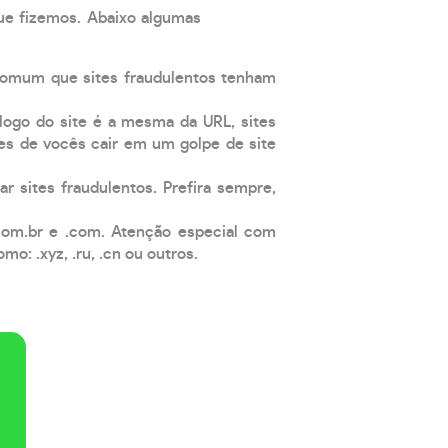
que fizemos. Abaixo algumas
comum que sites fraudulentos tenham
 logo do site é a mesma da URL, sites
es de vocês cair em um golpe de site
ar sites fraudulentos. Prefira sempre,
com.br e .com. Atenção especial com
: .xyz, .ru, .cn ou outros.