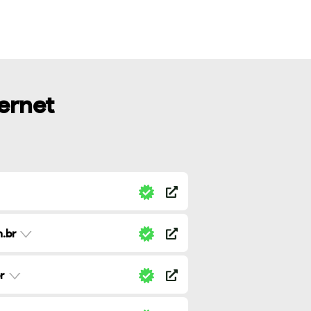
ternet
.br
r