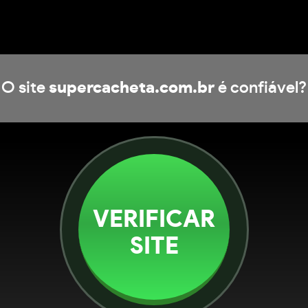
O site
supercacheta.com.br
é confiável?
VERIFICAR
SITE