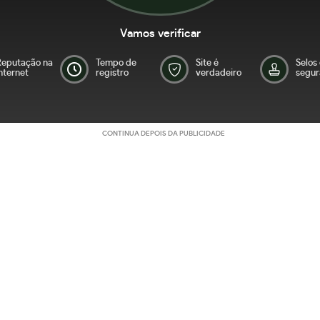
Vamos verificar
Reputação na
Tempo de
Site é
Selos
nternet
registro
verdadeiro
segur
CONTINUA DEPOIS DA PUBLICIDADE