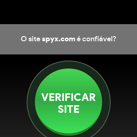
O site
spyx.com
é confiável?
VERIFICAR
SITE