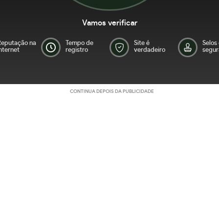
Vamos verificar
Reputação na
Tempo de
Site é
Selos
nternet
registro
verdadeiro
segur
CONTINUA DEPOIS DA PUBLICIDADE