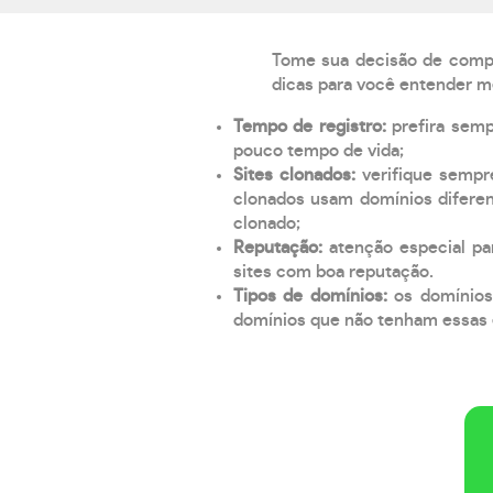
Tome sua decisão de compra
dicas para você entender m
Tempo de registro:
prefira sem
pouco tempo de vida;
Sites clonados:
verifique sempr
clonados usam domínios diferen
clonado;
Reputação:
atenção especial par
sites com boa reputação.
Tipos de domínios:
os domínios
domínios que não tenham essas e