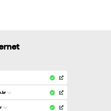
ternet
.br
r