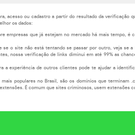
, acesso ou cadastro a partir do resultado da verificação 
elhor os dados:
pre empresas que já estejam no mercado há mais tempo, é 
e se o site não está tentando se passar por outro, veja se a
tes, nossa verificação de links diminui em até 99% as chanc
a a experiência de outros clientes pode te ajudar a identific
 mais populares no Brasil, são os domínios que terminam .
xtensões. É comum que sites criminosos, usem extensões como