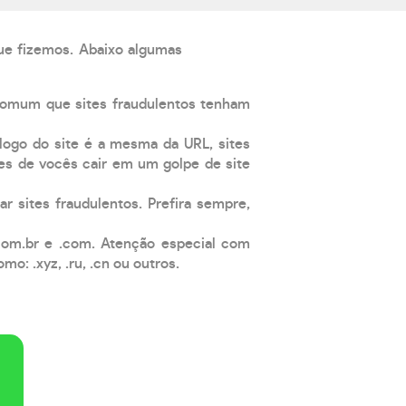
que fizemos. Abaixo algumas
comum que sites fraudulentos tenham
 logo do site é a mesma da URL, sites
es de vocês cair em um golpe de site
ar sites fraudulentos. Prefira sempre,
com.br e .com. Atenção especial com
: .xyz, .ru, .cn ou outros.