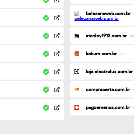
belezanaweb.com.br
stanley1913.com.br
kabum.com.br
loja.electrolux.com.br
compracerta.com.br
paguemenos.com.br