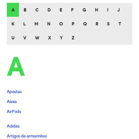
A
B
C
D
E
F
G
H
I
J
K
L
M
N
O
P
Q
R
S
T
U
V
W
X
Y
Z
A
Apostas
Alexa
AirPods
Adidas
Artigos de armarinhos