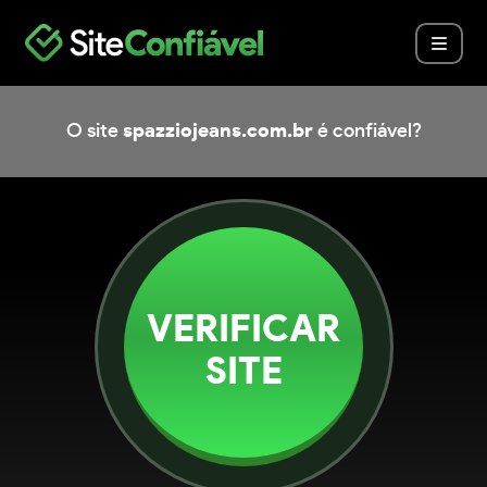
O site
spazziojeans.com.br
é confiável?
VERIFICAR
SITE