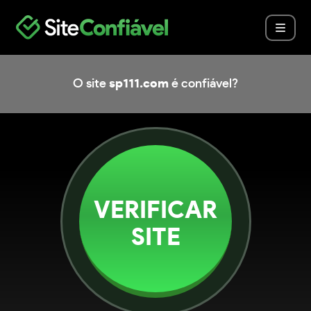
O site
sp111.com
é confiável?
VERIFICAR
SITE