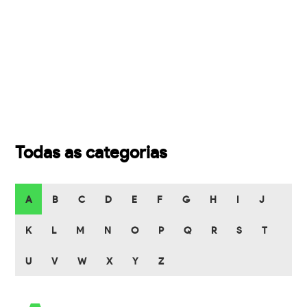
Todas as categorias
A
B
C
D
E
F
G
H
I
J
K
L
M
N
O
P
Q
R
S
T
U
V
W
X
Y
Z