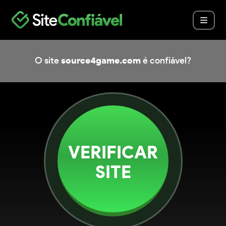
O site
source4game.com
é confiável?
VERIFICAR
SITE