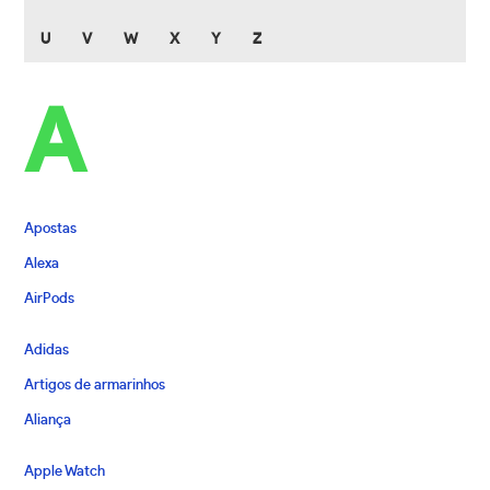
U
V
W
X
Y
Z
A
Apostas
Alexa
AirPods
Adidas
Artigos de armarinhos
Aliança
Apple Watch