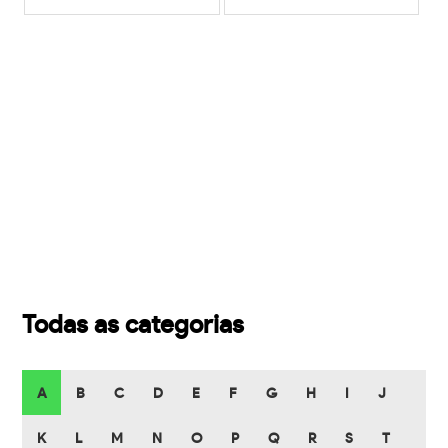
Todas as categorias
A
B
C
D
E
F
G
H
I
J
K
L
M
N
O
P
Q
R
S
T