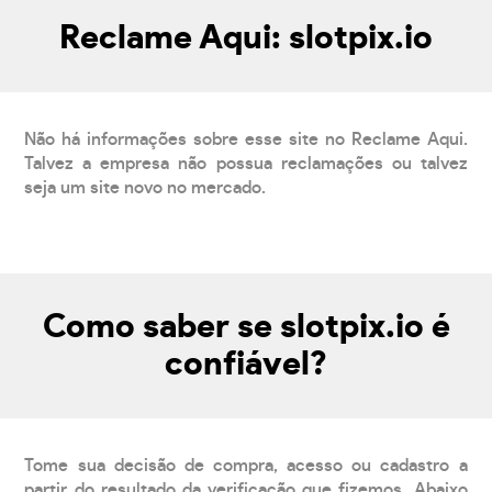
Reclame Aqui: slotpix.io
Não há informações sobre esse site no Reclame Aqui.
Talvez a empresa não possua reclamações ou talvez
seja um site novo no mercado.
Como saber se slotpix.io é
confiável?
Tome sua decisão de compra, acesso ou cadastro a
partir do resultado da verificação que fizemos. Abaixo