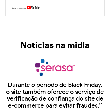
Assista no
Notícias na midia
Durante o período de Black Friday,
o site também oferece o serviço de
verificação de confiança do site de
e-commerce para evitar fraudes.”