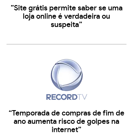
”Site grátis permite saber se uma
loja online é verdadeira ou
suspeita”
“Temporada de compras de fim de
ano aumenta risco de golpes na
internet”