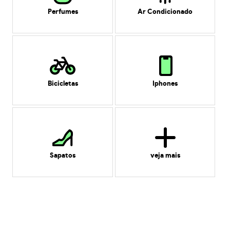
Perfumes
Ar Condicionado
Bicicletas
Iphones
Sapatos
veja mais