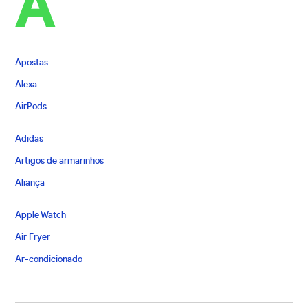
A
Apostas
Alexa
AirPods
Adidas
Artigos de armarinhos
Aliança
Apple Watch
Air Fryer
Ar-condicionado