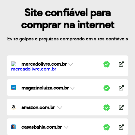
Site confiável para
comprar na internet
Evite golpes e prejuízos comprando em sites confiáveis
mercadolivre.com.br
magazineluiza.com.br
amazon.com.br
casasbahia.com.br