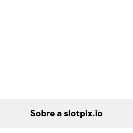
Sobre a slotpix.io