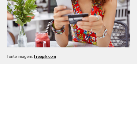
Fonte imagem:
Freepik.com