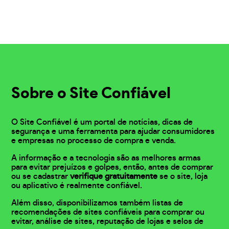
Sobre o Site Confiável
O Site Confiável é um portal de notícias, dicas de
segurança e uma ferramenta para ajudar consumidores
e empresas no processo de compra e venda.
A informação e a tecnologia são as melhores armas
para evitar prejuízos e golpes, então, antes de comprar
ou se cadastrar
verifique gratuitamente
se o site, loja
ou aplicativo é realmente confiável.
Além disso, disponibilizamos também listas de
recomendações de sites confiáveis para comprar ou
evitar, análise de sites, reputação de lojas e selos de