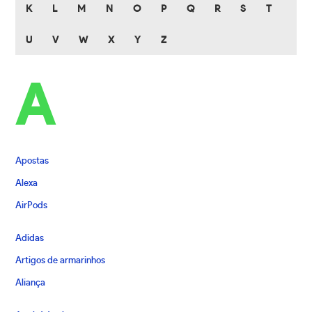
K
L
M
N
O
P
Q
R
S
T
U
V
W
X
Y
Z
A
Apostas
Alexa
AirPods
Adidas
Artigos de armarinhos
Aliança