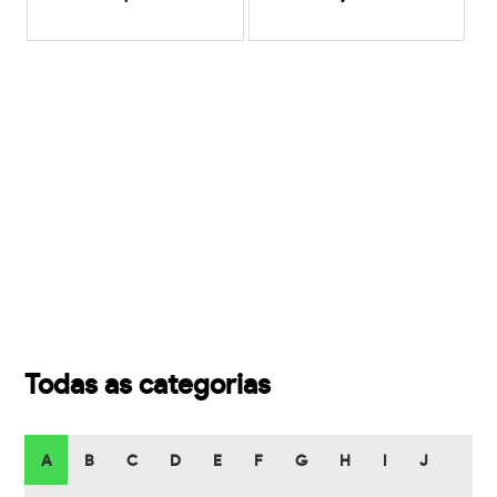
Todas as categorias
A
B
C
D
E
F
G
H
I
J