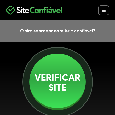
O site
sebraepr.com.br
é confiável?
VERIFICAR
SITE