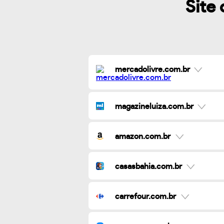
Site 
mercadolivre.com.br
magazineluiza.com.br
amazon.com.br
casasbahia.com.br
carrefour.com.br