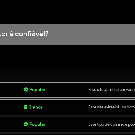
.br é confiável?
Popular
Esse site aparece em vário
3 anos
Esse site existe há um bom
Popular
Esse tipo de domínio é popu