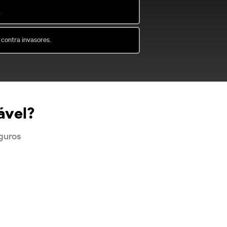
.
 contra invasores.
ável?
eguros