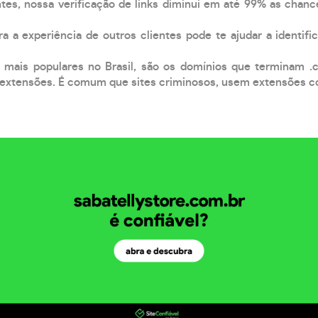
tes, nossa verificação de links diminui em até 99% as chanc
a a experiência de outros clientes pode te ajudar a identific
 mais populares no Brasil, são os domínios que terminam .
xtensões. É comum que sites criminosos, usem extensões como