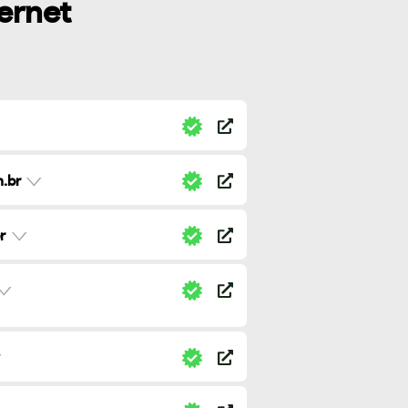
ternet
.br
r