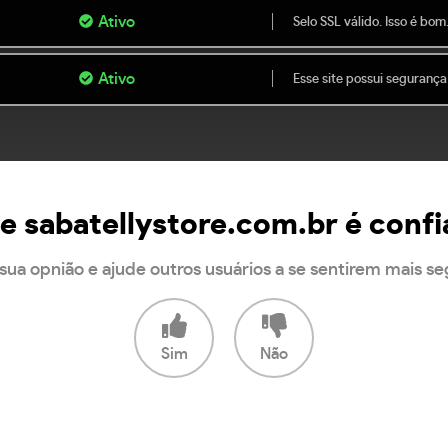
Ativo
Selo SSL válido. Isso é bom
Ativo
Esse site possui segurança
te sabatellystore.com.br é confi
sua opnião e ajude outros usuários a se sentirem mais s
Sim
Não