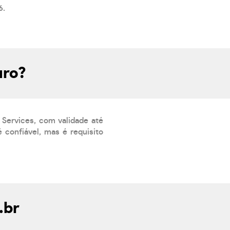
6.
uro?
 Services, com validade até
 confiável, mas é requisito
.br