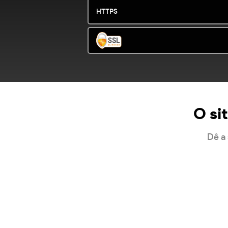
HTTPS
O si
Dê a 