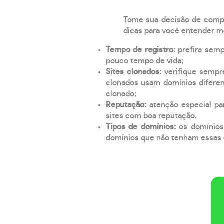
Tome sua decisão de compra
dicas para você entender m
Tempo de registro:
prefira sem
pouco tempo de vida;
Sites clonados:
verifique sempr
clonados usam domínios diferen
clonado;
Reputação:
atenção especial par
sites com boa reputação.
Tipos de domínios:
os domínios
domínios que não tenham essas e