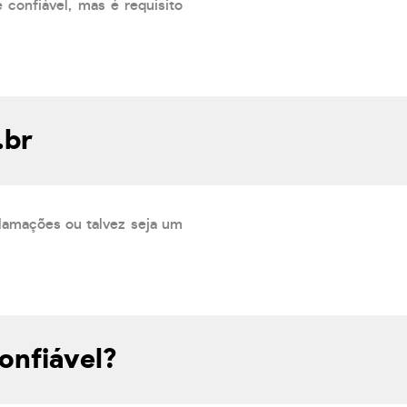
 confiável, mas é requisito
.br
lamações ou talvez seja um
onfiável?