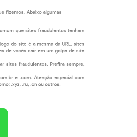
que fizemos. Abaixo algumas
comum que sites fraudulentos tenham
 logo do site é a mesma da URL, sites
es de vocês cair em um golpe de site
ar sites fraudulentos. Prefira sempre,
com.br e .com. Atenção especial com
: .xyz, .ru, .cn ou outros.