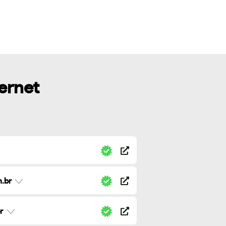
ternet
.br
r