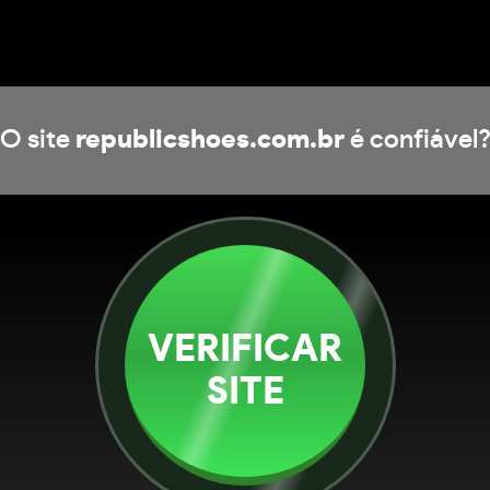
O site
republicshoes.com.br
é confiável
VERIFICAR
SITE