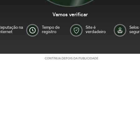
Vamos verificar
Reputação na
Tempo de
Site é
Selos
nternet
registro
verdadeiro
segur
CONTINUA DEPOIS DA PUBLICIDADE