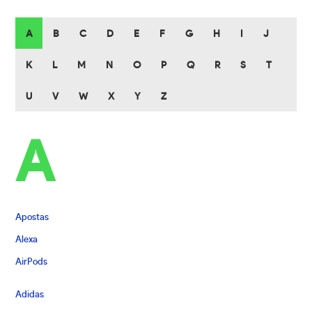
A
B
C
D
E
F
G
H
I
J
K
L
M
N
O
P
Q
R
S
T
U
V
W
X
Y
Z
A
Apostas
Alexa
AirPods
Adidas