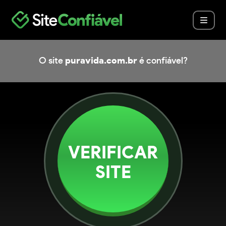
O site
puravida.com.br
é confiável?
VERIFICAR
SITE