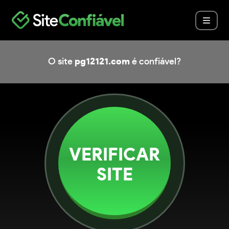
O site
pg12121.com
é confiável?
VERIFICAR
SITE