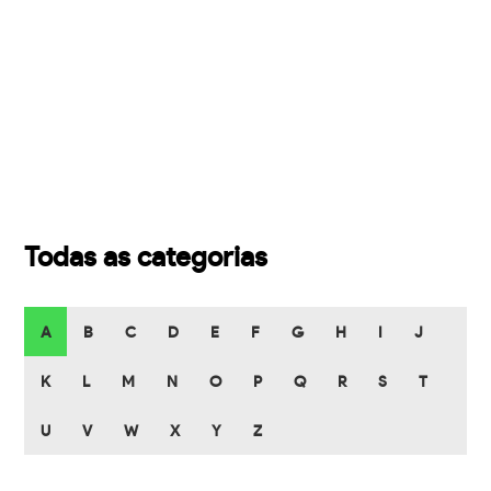
Todas as categorias
A
B
C
D
E
F
G
H
I
J
K
L
M
N
O
P
Q
R
S
T
U
V
W
X
Y
Z