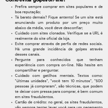
Como evitar golpes on-line?
Prefira sempre comprar em sites populares e de
boa reputação;
Tá barato demais? Fique antento! Se um site está
anunciando um produto por um preço muito
abaixo da média, você deve desconfiar;
Cuidado com sites clonados. Verifique se a URL é
realmente do site oficial da loja.
Evite comprar através de perfis de redes sociais.
Há uma grande incidência de golpes através
desses canais.
Pergunte para conhecidos que tenham
experiência com compra on-line. Não hesite em
compartilhar e perguntar.
Cuidado com gatilhos mentais. Textos como:
"últimas unidades", "você tem 10 minutos", "500
pessoas já compraram", são técnicas, que podem
te deixar com pressa para comprar, é bem comum
em sites fraudulentos.
Cartão de crédito: no geral, os sites fraudulentos,
vão sempre tentar levar você para um pagamento