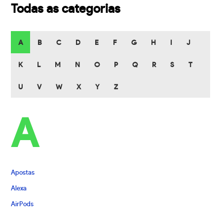
Todas as categorias
A
B
C
D
E
F
G
H
I
J
K
L
M
N
O
P
Q
R
S
T
U
V
W
X
Y
Z
A
Apostas
Alexa
AirPods