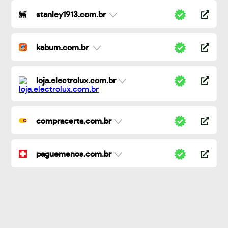
stanley1913.com.br
kabum.com.br
loja.electrolux.com.br
compracerta.com.br
paguemenos.com.br