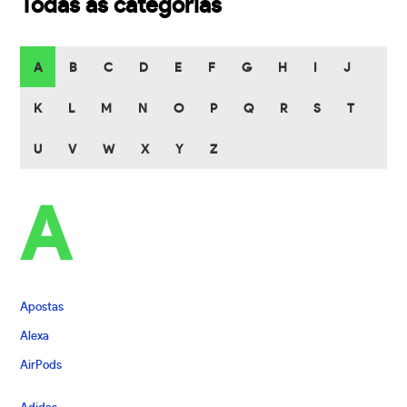
Todas as categorias
A
B
C
D
E
F
G
H
I
J
K
L
M
N
O
P
Q
R
S
T
U
V
W
X
Y
Z
A
Apostas
Alexa
AirPods