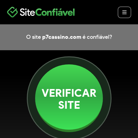
O site
p7cassino.com
é confiável?
VERIFICAR
SITE