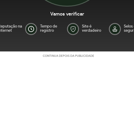
Vamos verificar
Reputação na
Tempo de
Site é
Selos
nternet
registro
verdadeiro
segur
CONTINUA DEPOIS DA PUBLICIDADE