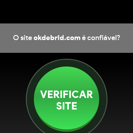
O site
okdebrid.com
é confiável?
VERIFICAR
SITE