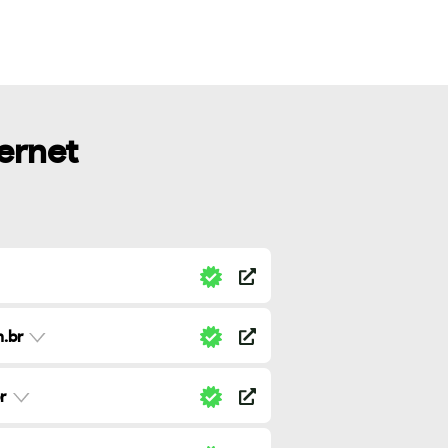
ternet
.br
r