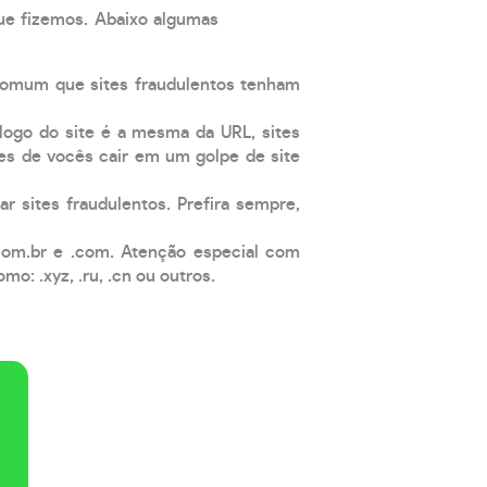
que fizemos. Abaixo algumas
comum que sites fraudulentos tenham
 logo do site é a mesma da URL, sites
es de vocês cair em um golpe de site
ar sites fraudulentos. Prefira sempre,
com.br e .com. Atenção especial com
: .xyz, .ru, .cn ou outros.