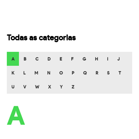
Todas as categorias
A
B
C
D
E
F
G
H
I
J
K
L
M
N
O
P
Q
R
S
T
U
V
W
X
Y
Z
A