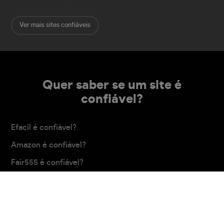
Ver mais sites confiáveis
Quer saber se um site é
confiável?
Efacil é confiável?
Amazon é confiável?
Fair555 é confiável?
Centauro é confiável?
Movory é confiável?