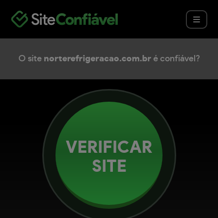
O site
norterefrigeracao.com.br
é confiável?
VERIFICAR
SITE