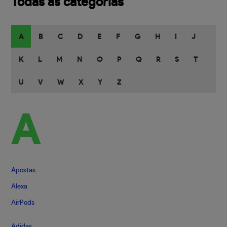
Todas as categorias
A
B
C
D
E
F
G
H
I
J
K
L
M
N
O
P
Q
R
S
T
U
V
W
X
Y
Z
A
Apostas
Alexa
AirPods
Adidas