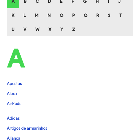
A
B
C
D
E
F
G
H
I
J
K
L
M
N
O
P
Q
R
S
T
U
V
W
X
Y
Z
A
Apostas
Alexa
AirPods
Adidas
Artigos de armarinhos
Aliança