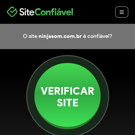
O site
ninjasom.com.br
é confiável?
VERIFICAR
SITE