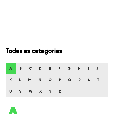
Todas as categorias
A
B
C
D
E
F
G
H
I
J
K
L
M
N
O
P
Q
R
S
T
U
V
W
X
Y
Z