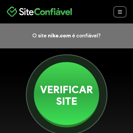
O site
nike.com
é confiável?
VERIFICAR
SITE