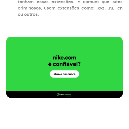
tenham essas extensões. É comum que sites
criminosos, usem extensões como: .xyz, .ru, .cn
ou outros.