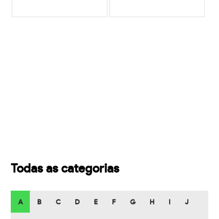
Todas as categorias
A
B
C
D
E
F
G
H
I
J