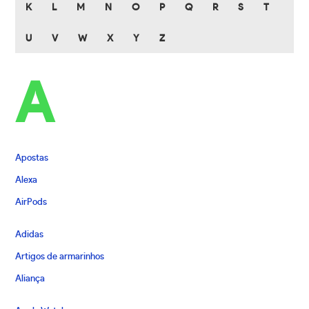
K
L
M
N
O
P
Q
R
S
T
U
V
W
X
Y
Z
A
Apostas
Alexa
AirPods
Adidas
Artigos de armarinhos
Aliança