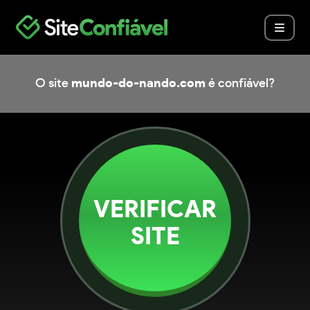
O site
mundo-do-nando.com
é confiável?
VERIFICAR
SITE