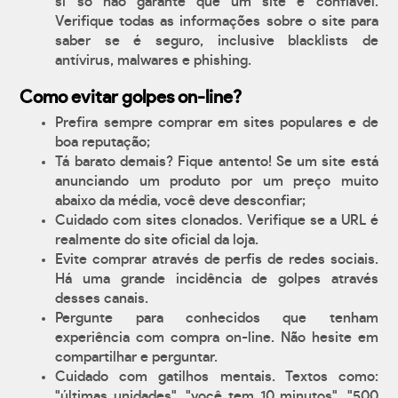
si só não garante que um site é confiável.
Verifique todas as informações sobre o site para
saber se é seguro, inclusive blacklists de
antívirus, malwares e phishing.
Como evitar golpes on-line?
Prefira sempre comprar em sites populares e de
boa reputação;
Tá barato demais? Fique antento! Se um site está
anunciando um produto por um preço muito
abaixo da média, você deve desconfiar;
Cuidado com sites clonados. Verifique se a URL é
realmente do site oficial da loja.
Evite comprar através de perfis de redes sociais.
Há uma grande incidência de golpes através
desses canais.
Pergunte para conhecidos que tenham
experiência com compra on-line. Não hesite em
compartilhar e perguntar.
Cuidado com gatilhos mentais. Textos como:
"últimas unidades", "você tem 10 minutos", "500