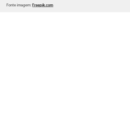
Fonte imagem:
Freepik.com