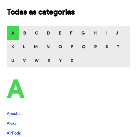
Todas as categorias
A
B
C
D
E
F
G
H
I
J
K
L
M
N
O
P
Q
R
S
T
U
V
W
X
Y
Z
A
Apostas
Alexa
AirPods