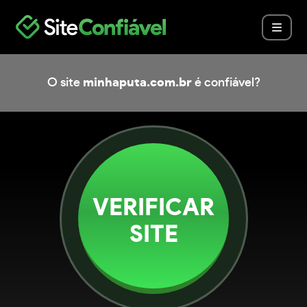
O site
minhaputa.com.br
é confiável?
VERIFICAR
SITE