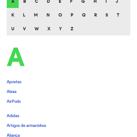
A
B
C
D
E
F
G
H
I
J
K
L
M
N
O
P
Q
R
S
T
U
V
W
X
Y
Z
A
Apostas
Alexa
AirPods
Adidas
Artigos de armarinhos
Aliança