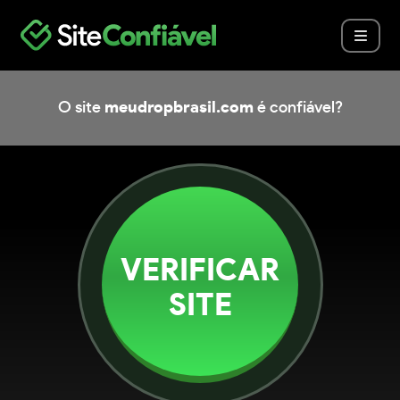
O site
meudropbrasil.com
é confiável?
VERIFICAR
SITE