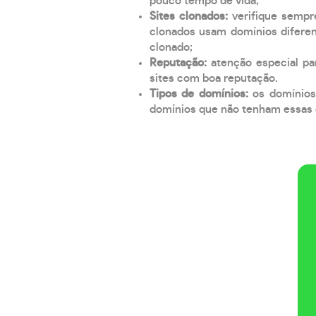
pouco tempo de vida;
Sites clonados:
verifique sempr
clonados usam domínios diferen
clonado;
Reputação:
atenção especial par
sites com boa reputação.
Tipos de domínios:
os domínios
domínios que não tenham essas e