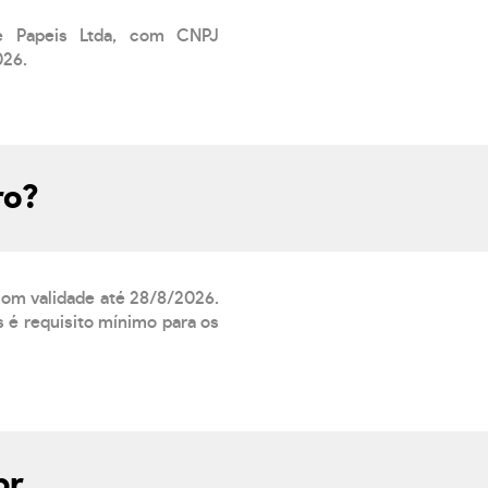
de Papeis Ltda, com CNPJ
026.
ro?
 com validade até 28/8/2026.
 é requisito mínimo para os
br