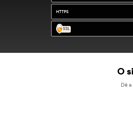
HTTPS
O s
Dê a 