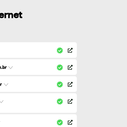
ternet
.br
r