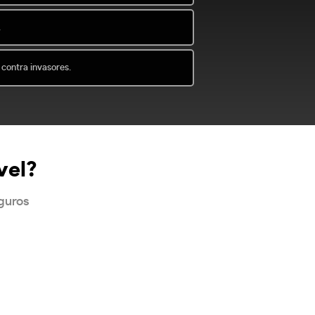
.
 contra invasores.
vel?
eguros