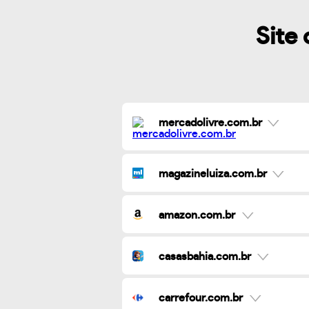
Site 
mercadolivre.com.br
magazineluiza.com.br
amazon.com.br
casasbahia.com.br
carrefour.com.br