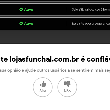
Ativo
Selo SSL válido. Isso é bom
Ativo
Esse site possui segurança
ite lojasfunchal.com.br é confiá
sua opnião e ajude outros usuários a se sentirem mais s
Sim
Não