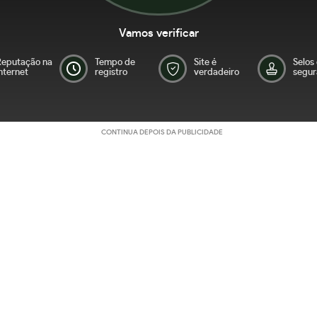
Vamos verificar
Reputação na
Tempo de
Site é
Selos
nternet
registro
verdadeiro
segur
CONTINUA DEPOIS DA PUBLICIDADE