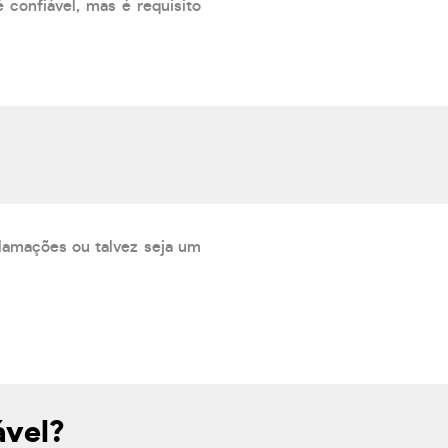
 confiável, mas é requisito
lamações ou talvez seja um
ável?