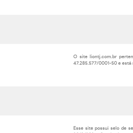
O site liontj.com.br p
47.285.577/0001-50 e está 
Esse site possui selo de s