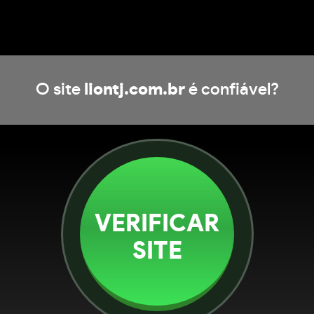
O site
liontj.com.br
é confiável?
VERIFICAR
SITE