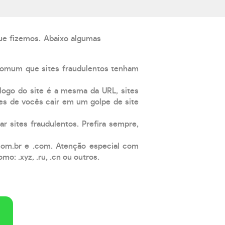
que fizemos. Abaixo algumas
comum que sites fraudulentos tenham
 logo do site é a mesma da URL, sites
es de vocês cair em um golpe de site
ar sites fraudulentos. Prefira sempre,
com.br e .com. Atenção especial com
: .xyz, .ru, .cn ou outros.