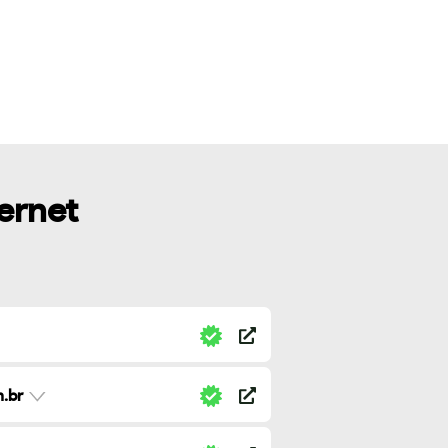
ternet
.br