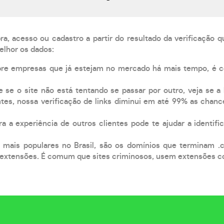
, acesso ou cadastro a partir do resultado da verificação 
elhor os dados:
pre empresas que já estejam no mercado há mais tempo, é 
e se o site não está tentando se passar por outro, veja se a
tes, nossa verificação de links diminui em até 99% as chanc
a a experiência de outros clientes pode te ajudar a identific
 mais populares no Brasil, são os domínios que terminam .
xtensões. É comum que sites criminosos, usem extensões como