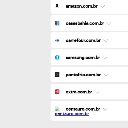
amazon.com.br
casasbahia.com.br
carrefour.com.br
samsung.com.br
pontofrio.com.br
extra.com.br
centauro.com.br