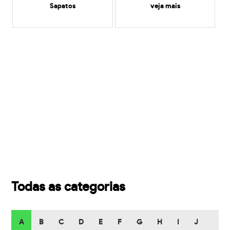
Sapatos
veja mais
Todas as categorias
A
B
C
D
E
F
G
H
I
J