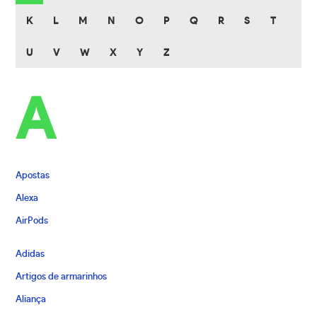
K
L
M
N
O
P
Q
R
S
T
U
V
W
X
Y
Z
A
Apostas
Alexa
AirPods
Adidas
Artigos de armarinhos
Aliança