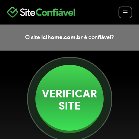
O site
lclhome.com.br
é confiável?
VERIFICAR
SITE