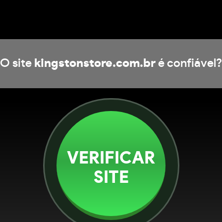
O site
kingstonstore.com.br
é confiável?
VERIFICAR
SITE