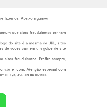
que fizemos. Abaixo algumas
comum que sites fraudulentos tenham
 logo do site é a mesma da URL, sites
es de vocês cair em um golpe de site
ar sites fraudulentos. Prefira sempre,
com.br e .com. Atenção especial com
: .xyz, .ru, .cn ou outros.