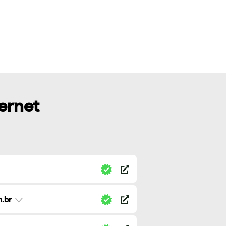
ternet
.br