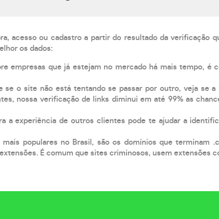
, acesso ou cadastro a partir do resultado da verificação 
elhor os dados:
pre empresas que já estejam no mercado há mais tempo, é 
e se o site não está tentando se passar por outro, veja se a
tes, nossa verificação de links diminui em até 99% as chanc
a a experiência de outros clientes pode te ajudar a identific
 mais populares no Brasil, são os domínios que terminam .
xtensões. É comum que sites criminosos, usem extensões como