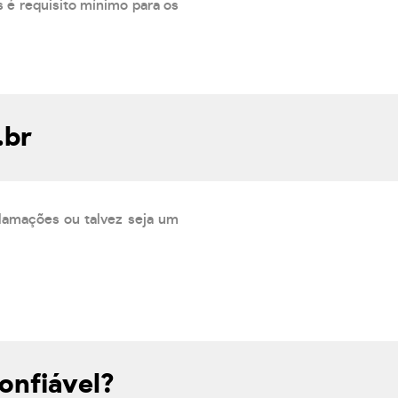
 é requisito mínimo para os
.br
lamações ou talvez seja um
onfiável?