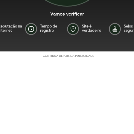
Vamos verificar
Reputação na
Tempo de
Site é
Selos
nternet
registro
verdadeiro
segur
CONTINUA DEPOIS DA PUBLICIDADE