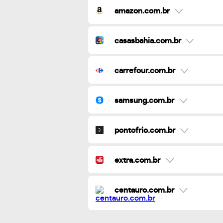
amazon.com.br
casasbahia.com.br
carrefour.com.br
samsung.com.br
pontofrio.com.br
extra.com.br
centauro.com.br