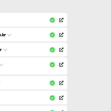
.br
r