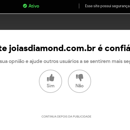
Ativo
Esse site possui segurança
te joiasdiamond.com.br é confi
sua opnião e ajude outros usuários a se sentirem mais s
Sim
Não
CONTINUA DEPOIS DA PUBLICIDADE