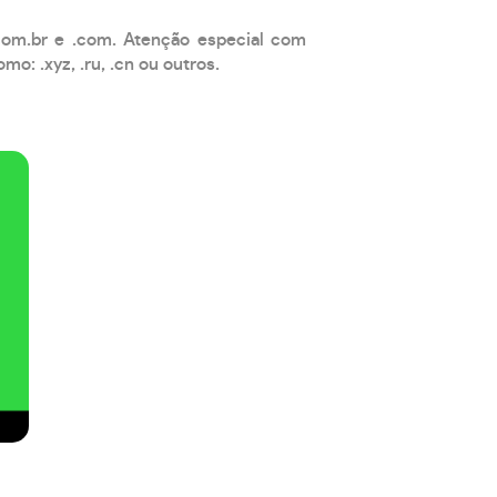
com.br e .com. Atenção especial com
: .xyz, .ru, .cn ou outros.