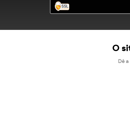
O si
Dê a 