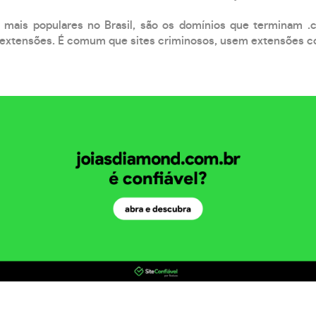
 mais populares no Brasil, são os domínios que terminam .
xtensões. É comum que sites criminosos, usem extensões como