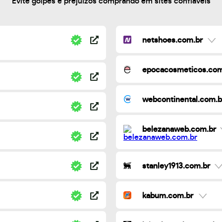
Evite golpes e prejuízos comprando em sites confiáveis
netshoes.com.br
epocacosmeticos.com
webcontinental.com.b
belezanaweb.com.br
stanley1913.com.br
kabum.com.br