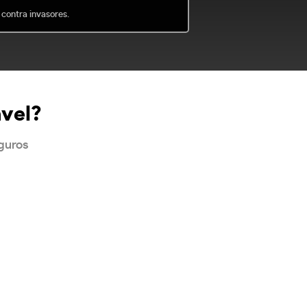
 contra invasores.
ável?
eguros