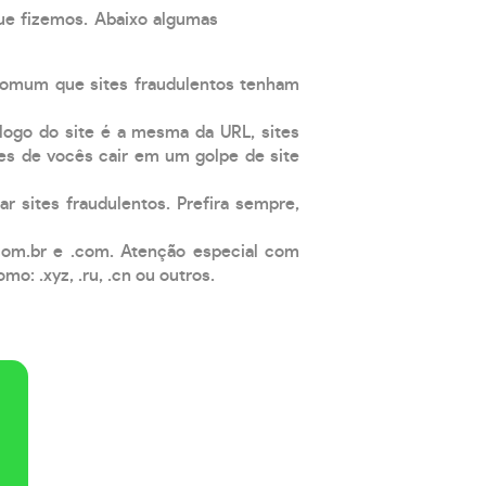
que fizemos. Abaixo algumas
comum que sites fraudulentos tenham
 logo do site é a mesma da URL, sites
es de vocês cair em um golpe de site
ar sites fraudulentos. Prefira sempre,
com.br e .com. Atenção especial com
: .xyz, .ru, .cn ou outros.