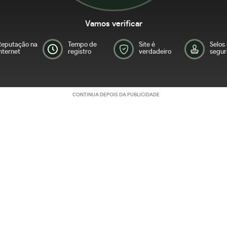
Vamos verificar
Reputação na
Tempo de
Site é
Selos
nternet
registro
verdadeiro
segur
CONTINUA DEPOIS DA PUBLICIDADE