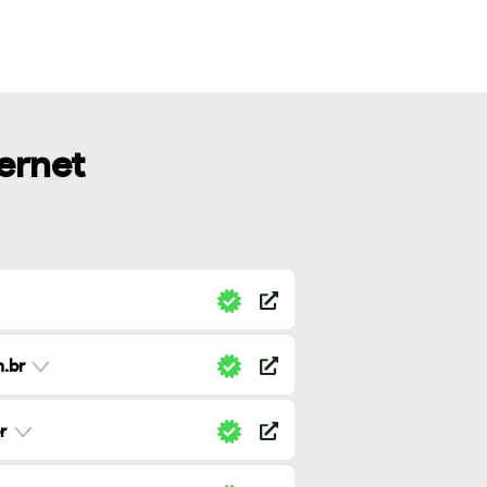
ternet
.br
r