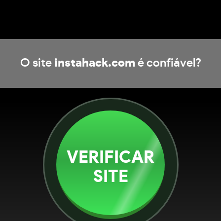
O site
instahack.com
é confiável?
VERIFICAR
SITE