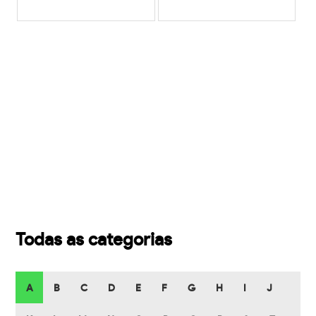
Todas as categorias
A
B
C
D
E
F
G
H
I
J