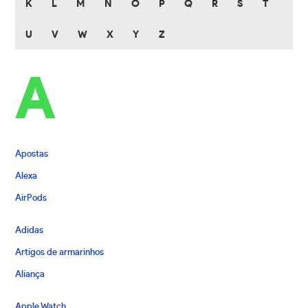
K
L
M
N
O
P
Q
R
S
T
U
V
W
X
Y
Z
A
Apostas
Alexa
AirPods
Adidas
Artigos de armarinhos
Aliança
Apple Watch