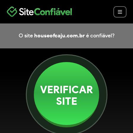
O site
houseofcaju.com.br
é confiável?
VERIFICAR
SITE