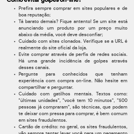
Como evitar golpes on-line?
Prefira sempre comprar em sites populares e de
boa reputação;
Tá barato demais? Fique antento! Se um site está
anunciando um produto por um preço muito
abaixo da média, você deve desconfiar;
Cuidado com sites clonados. Verifique se a URL é
realmente do site oficial da loja.
Evite comprar através de perfis de redes sociais.
Há uma grande incidência de golpes através
desses canais.
Pergunte para conhecidos que tenham
experiência com compra on-line. Não hesite em
compartilhar e perguntar.
Cuidado com gatilhos mentais. Textos como:
"últimas unidades", "você tem 10 minutos", "500
pessoas já compraram", são técnicas, que podem
te deixar com pressa para comprar, é bem comum
em sites fraudulentos.
Cartão de crédito: no geral, os sites fraudulentos,
vão sempre tentar levar você para um pagamento