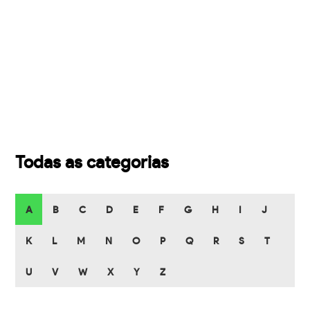
Todas as categorias
A
B
C
D
E
F
G
H
I
J
K
L
M
N
O
P
Q
R
S
T
U
V
W
X
Y
Z