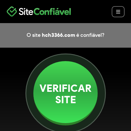
O site
hch3366.com
é confiável?
VERIFICAR
SITE