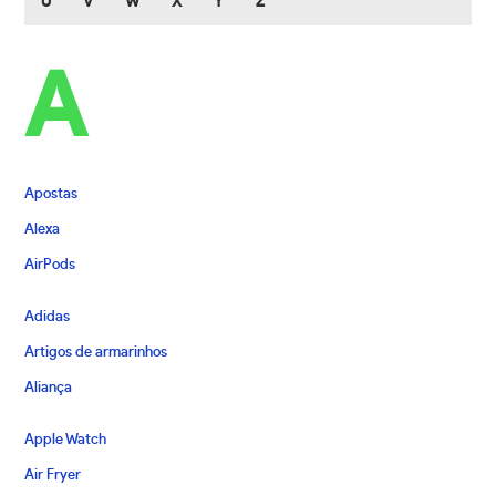
U
V
W
X
Y
Z
A
Apostas
Alexa
AirPods
Adidas
Artigos de armarinhos
Aliança
Apple Watch
Air Fryer