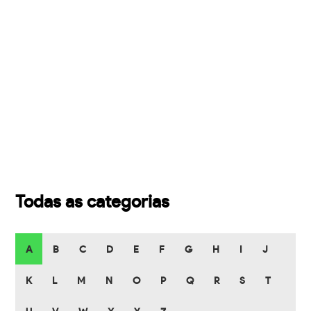
Todas as categorias
A
B
C
D
E
F
G
H
I
J
K
L
M
N
O
P
Q
R
S
T