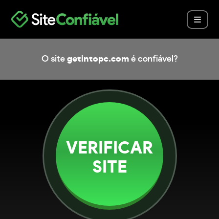
O site
getintopc.com
é confiável?
VERIFICAR
SITE