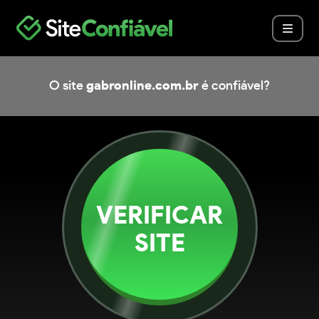
O site
gabronline.com.br
é confiável?
VERIFICAR
SITE