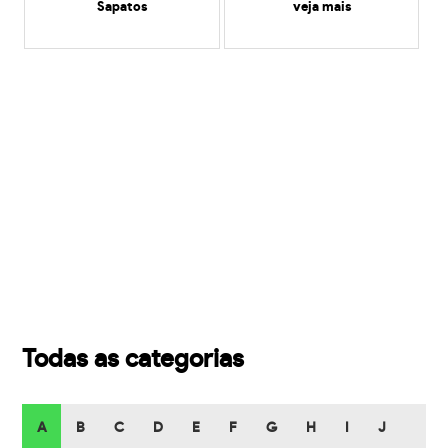
Sapatos
veja mais
Todas as categorias
A
B
C
D
E
F
G
H
I
J