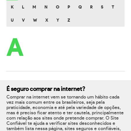
K
L
M
N
O
P
Q
R
S
T
U
V
W
X
Y
Z
A
É seguro comprar na internet?
Comprar na internet vem se tornando um hábito cada
vez mais comum entre os brasileiros, seja pela
praticidade, economia e até pela variedade de opções,
mas é preciso ficar atento e ter cautela, principalmente
com relação aos sites onde pretende comprar. O Site
Confiável te ajuda a verificar sites desconhecidos e
também lista nessa página, sites seguros e confiáveis,