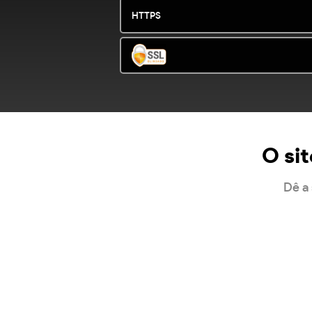
HTTPS
O si
Dê a 