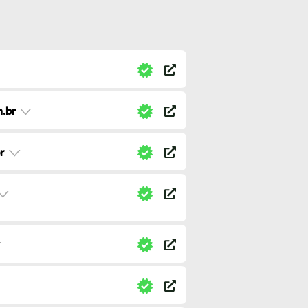
.br
r