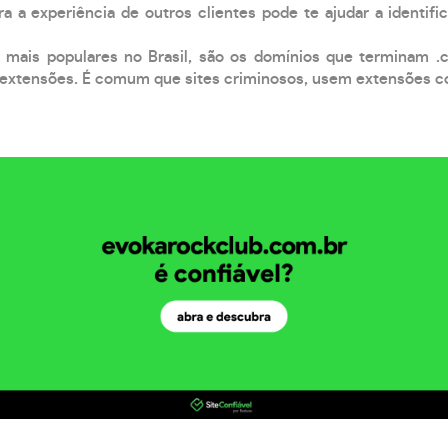
a a experiência de outros clientes pode te ajudar a identific
 mais populares no Brasil, são os domínios que terminam .
xtensões. É comum que sites criminosos, usem extensões como