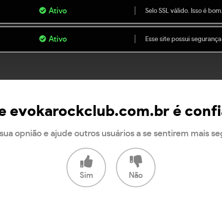
Ativo
Selo SSL válido. Isso é bom
Ativo
Esse site possui segurança
te evokarockclub.com.br é confi
sua opnião e ajude outros usuários a se sentirem mais s
Sim
Não