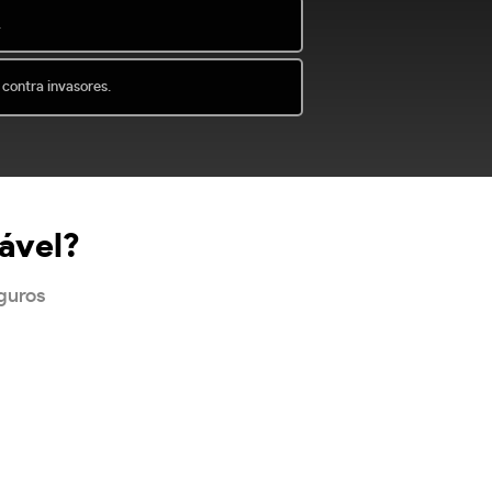
.
 contra invasores.
ável?
eguros