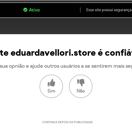
Ativo
Esse site possui segurança
te eduardavellori.store é confiá
sua opnião e ajude outros usuários a se sentirem mais s
Sim
Não
CONTINUA DEPOIS DA PUBLICIDADE