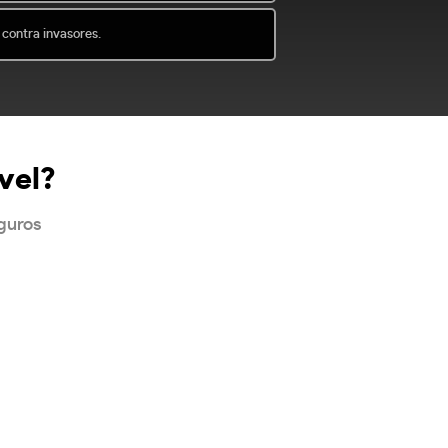
 contra invasores.
vel?
eguros