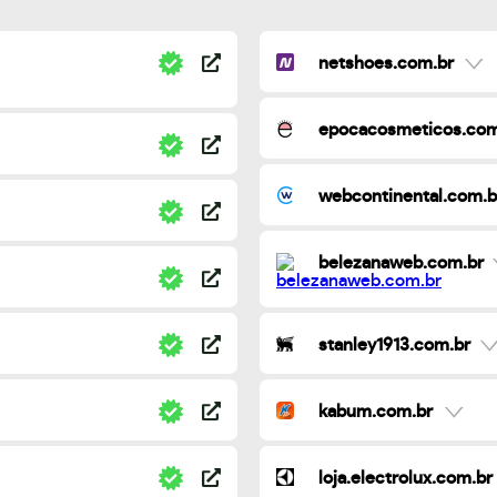
netshoes.com.br
epocacosmeticos.com
webcontinental.com.b
belezanaweb.com.br
stanley1913.com.br
kabum.com.br
loja.electrolux.com.br