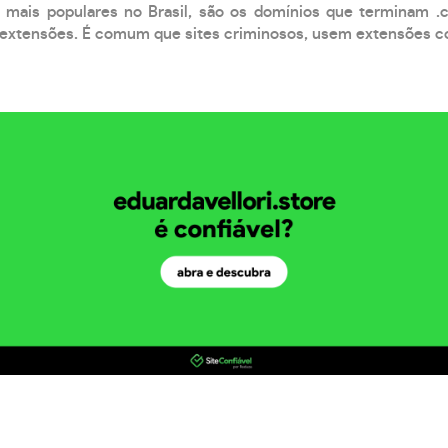
 mais populares no Brasil, são os domínios que terminam .
xtensões. É comum que sites criminosos, usem extensões como