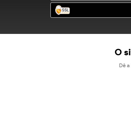
O si
Dê a 