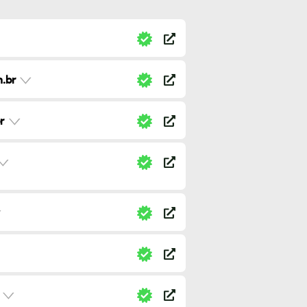
.br
r