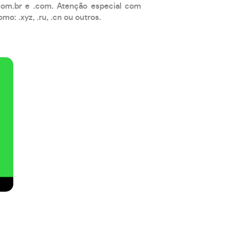
com.br e .com. Atenção especial com
: .xyz, .ru, .cn ou outros.