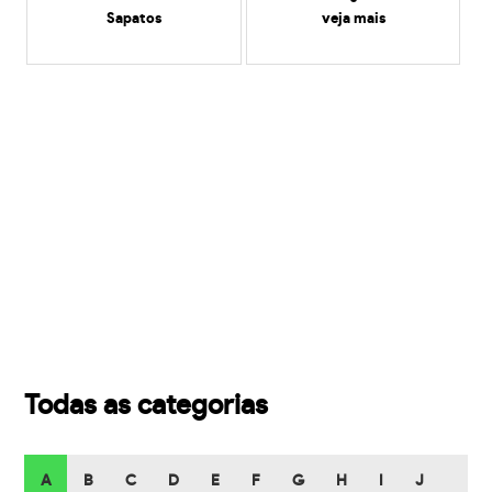
Sapatos
veja mais
Todas as categorias
A
B
C
D
E
F
G
H
I
J