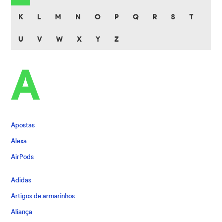
K
L
M
N
O
P
Q
R
S
T
U
V
W
X
Y
Z
A
Apostas
Alexa
AirPods
Adidas
Artigos de armarinhos
Aliança