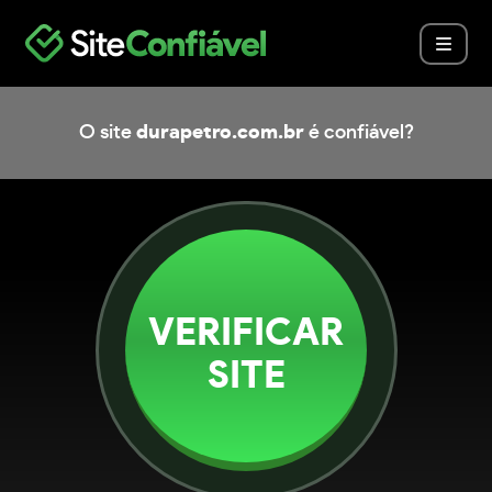
O site
durapetro.com.br
é confiável?
VERIFICAR
SITE