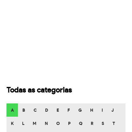
Todas as categorias
A
B
C
D
E
F
G
H
I
J
K
L
M
N
O
P
Q
R
S
T