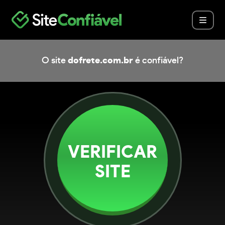
O site
dofrete.com.br
é confiável?
VERIFICAR
SITE