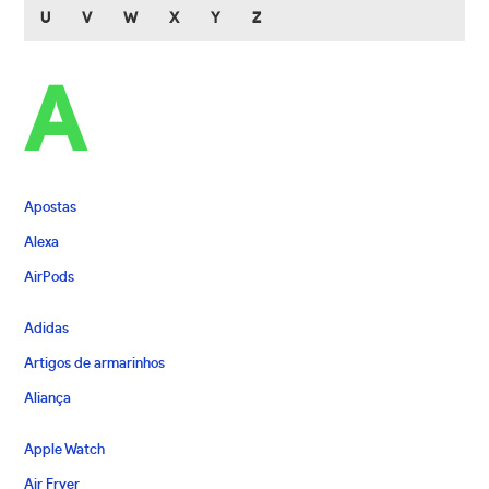
U
V
W
X
Y
Z
A
Apostas
Alexa
AirPods
Adidas
Artigos de armarinhos
Aliança
Apple Watch
Air Fryer