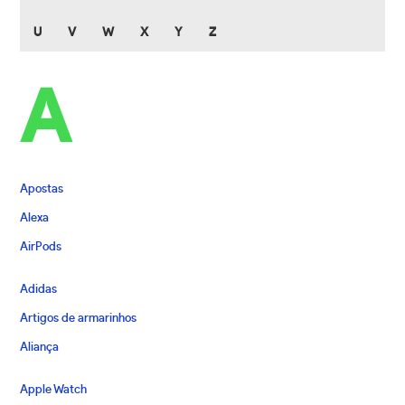
U
V
W
X
Y
Z
A
Apostas
Alexa
AirPods
Adidas
Artigos de armarinhos
Aliança
Apple Watch