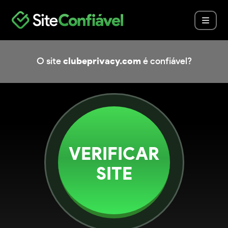
O site
clubeprivacy.com
é confiável?
VERIFICAR
SITE