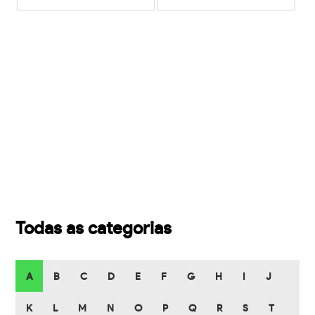
Todas as categorias
A
B
C
D
E
F
G
H
I
J
K
L
M
N
O
P
Q
R
S
T