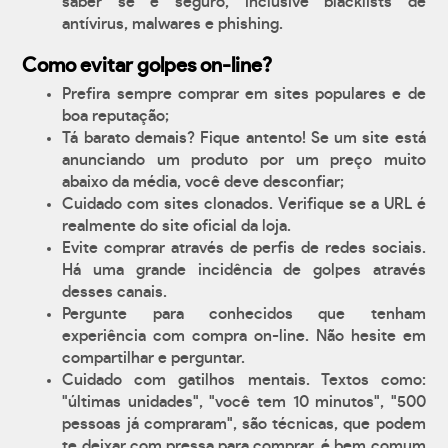
saber se é seguro, inclusive blacklists de
antívirus, malwares e phishing.
Como evitar golpes on-line?
Prefira sempre comprar em sites populares e de
boa reputação;
Tá barato demais? Fique antento! Se um site está
anunciando um produto por um preço muito
abaixo da média, você deve desconfiar;
Cuidado com sites clonados. Verifique se a URL é
realmente do site oficial da loja.
Evite comprar através de perfis de redes sociais.
Há uma grande incidência de golpes através
desses canais.
Pergunte para conhecidos que tenham
experiência com compra on-line. Não hesite em
compartilhar e perguntar.
Cuidado com gatilhos mentais. Textos como:
"últimas unidades", "você tem 10 minutos", "500
pessoas já compraram", são técnicas, que podem
te deixar com pressa para comprar, é bem comum