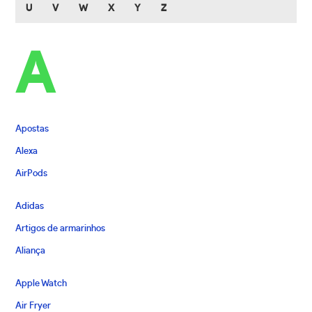
U
V
W
X
Y
Z
A
Apostas
Alexa
AirPods
Adidas
Artigos de armarinhos
Aliança
Apple Watch
Air Fryer