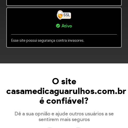
Ativo
Esse site possui segurança contra invasores.
O site
casamedicaguarulhos.com.br
é confiável?
Dê a sua opnião e ajude outros usuários a se
sentirem mais seguros