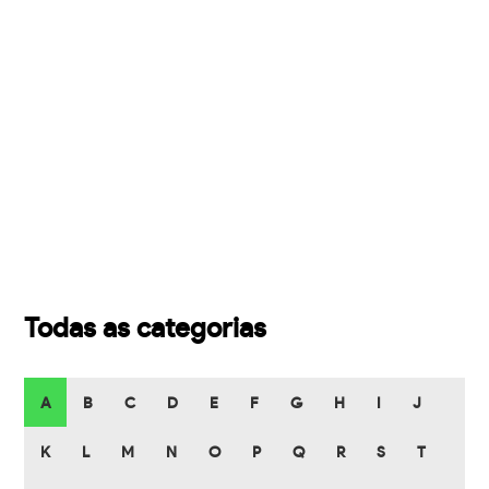
Todas as categorias
A
B
C
D
E
F
G
H
I
J
K
L
M
N
O
P
Q
R
S
T