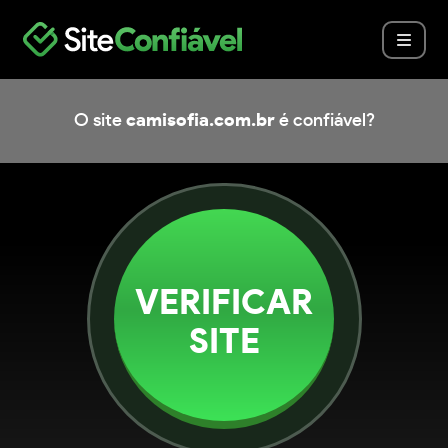
O site
camisofia.com.br
é confiável?
VERIFICAR
SITE