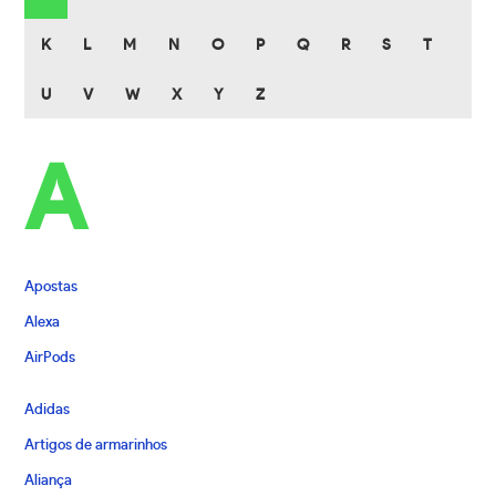
K
L
M
N
O
P
Q
R
S
T
U
V
W
X
Y
Z
A
Apostas
Alexa
AirPods
Adidas
Artigos de armarinhos
Aliança