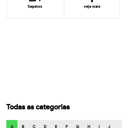
Sapatos
veja mais
Todas as categorias
A
B
C
D
E
F
G
H
I
J